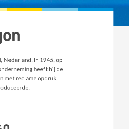
gon
 Nederland. In 1945, op
sonderneming heeft hij de
en met reclame opdruk,
roduceerde.
60